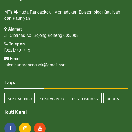
MTs Al-Huda Rancaekek ⋅ Memadukan Epistemologi Qauliyah
dan Kauniyah
Alamat
Jl. Cipanas Kp. Bojong Koneng 003/008
Telepon
[022]7791715
Email
mtsalhudarancaekek@gmail.com
Tags
SEKILAS INFO
SEKILAS-INFO
PENGUMUMAN
BERITA
Ikuti Kami